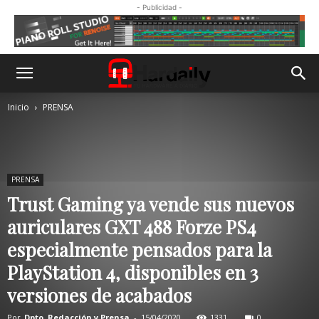
- Publicidad -
Inicio
PRENSA
PRENSA
Trust Gaming ya vende sus nuevos
auriculares GXT 488 Forze PS4
especialmente pensados para la
PlayStation 4, disponibles en 3
versiones de acabados
Por
Dpto. Redacción y Prensa
-
15/04/2020
1331
0