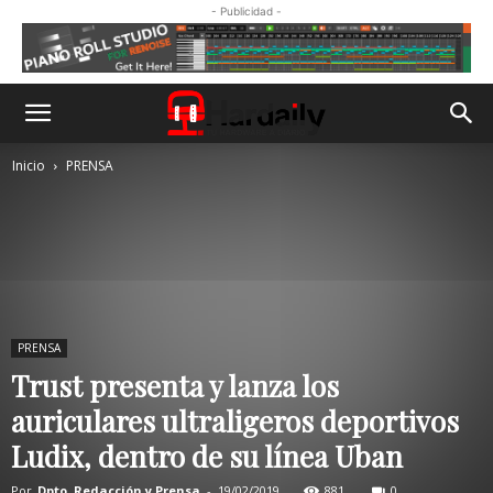
- Publicidad -
Inicio
PRENSA
PRENSA
Trust presenta y lanza los
auriculares ultraligeros deportivos
Ludix, dentro de su línea Uban
Por
Dpto. Redacción y Prensa
-
19/02/2019
881
0