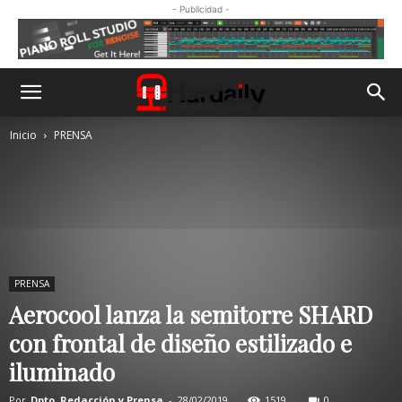
- Publicidad -
Inicio
PRENSA
PRENSA
Aerocool lanza la semitorre SHARD
con frontal de diseño estilizado e
iluminado
Por
Dpto. Redacción y Prensa
-
28/02/2019
1519
0