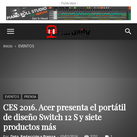
- Publicidad -
Inicio
EVENTOS
EVENTOS
PRENSA
CES 2016. Acer presenta el portátil
de diseño Switch 12 S y siete
productos más
Por
Dpto. Redacción y Prensa
-
05/01/2016
3252
1