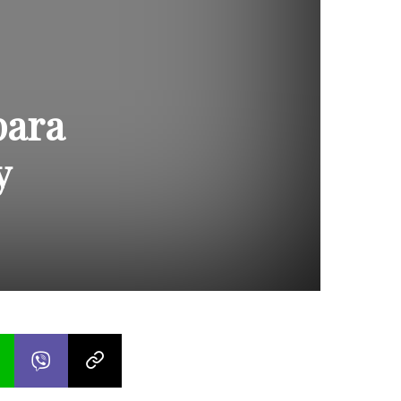
para
y