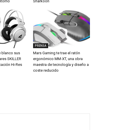
ntorno
Sharkoon
PRENSA
e blanco sus
Mars Gaming te trae el ratón
ares SKILLER
ergonómico MM-XT, una obra
cación Hi-Res
maestra de tecnología y diseño a
coste reducido