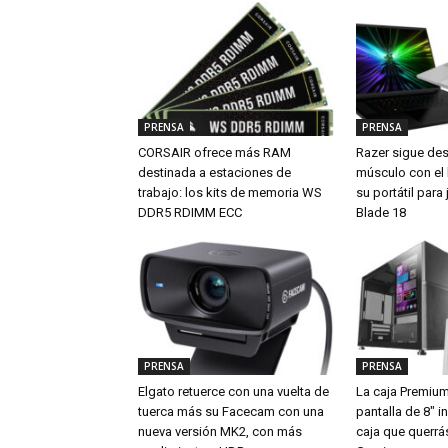
PRENSA
PRENSA
CORSAIR ofrece más RAM
Razer sigue de
destinada a estaciones de
músculo con el
trabajo: los kits de memoria WS
su portátil par
DDR5 RDIMM ECC
Blade 18
PRENSA
PRENSA
Elgato retuerce con una vuelta de
La caja Premiu
tuerca más su Facecam con una
pantalla de 8″ i
nueva versión MK2, con más
caja que querrá