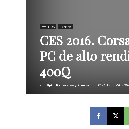
EVENTOS
PRENSA
CES 2016. Corsa
PC de alto ren
400Q
Por
Dpto. Redacción y Prensa
-
05/01/2016
2486