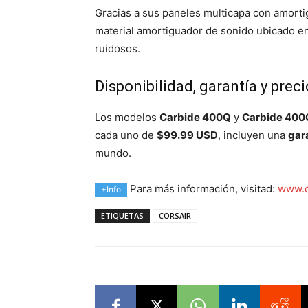
Gracias a sus paneles multicapa con amorti
material amortiguador de sonido ubicado en 
ruidosos.
Disponibilidad, garantía y prec
Los modelos
Carbide 400Q
y
Carbide 400
cada uno de
$99.99 USD
, incluyen una
gar
mundo.
Para más información, visitad:
www.c
+Info
ETIQUETAS
CORSAIR