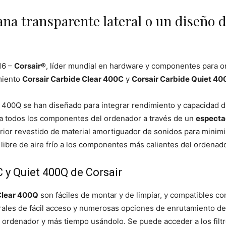
ana transparente lateral o un diseño 
16 –
Corsair®
, líder mundial en hardware y componentes para o
miento
Corsair Carbide Clear 400C
y
Corsair Carbide Quiet 4
400Q se han diseñado para integrar rendimiento y capacidad d
a todos los componentes del ordenador a través de un
espectac
rior revestido de material amortiguador de sonidos para minimi
 libre de aire frío a los componentes más calientes del ordenado
C y Quiet 400Q de Corsair
Clear 400Q
son fáciles de montar y de limpiar, y compatibles con 
erales de fácil acceso y numerosas opciones de enrutamiento de
rdenador y más tiempo usándolo. Se puede acceder a los filtro