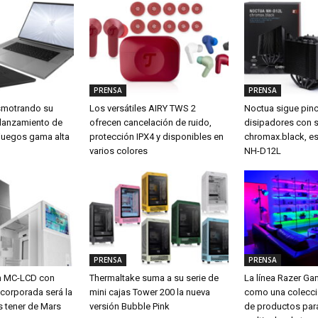
PRENSA
PRENSA
smotrando su
Los versátiles AIRY TWS 2
Noctua sigue pin
 lanzamiento de
ofrecen cancelación de ruido,
disipadores con 
a juegos gama alta
protección IPX4 y disponibles en
chromax.black, es
varios colores
NH-D12L
PRENSA
PRENSA
m MC-LCD con
Thermaltake suma a su serie de
La línea Razer G
ncorporada será la
mini cajas Tower 200 la nueva
como una colecci
s tener de Mars
versión Bubble Pink
de productos para