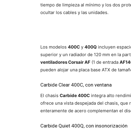
tiempo de limpieza al mínimo y los dos prot
ocultar los cables y las unidades.
Los modelos
400C
y
400Q
incluyen espacio
superior y un radiador de 120 mm en la parte
ventiladores Corsair AF
(1 de entrada
AF14
pueden alojar una placa base ATX de tamaño 
Carbide Clear 400C, con ventana
El chasis
Carbide 400C
integra alto rendim
ofrece una vista despejada del chasis, que
enteramente de acero complementan el dise
Carbide Quiet 400Q, con insonorización