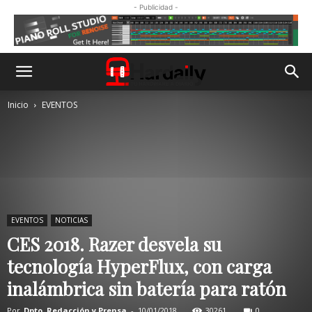
- Publicidad -
Inicio
EVENTOS
EVENTOS
NOTICIAS
CES 2018. Razer desvela su
tecnología HyperFlux, con carga
inalámbrica sin batería para ratón
Por
Dpto. Redacción y Prensa
-
10/01/2018
30261
0