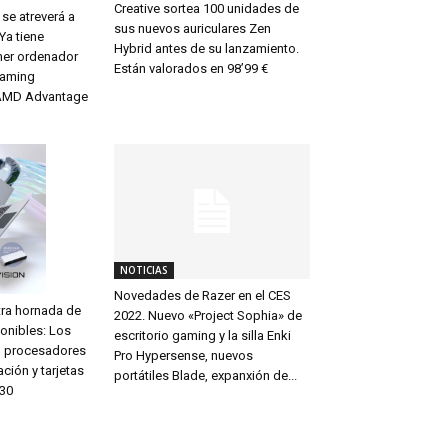
Creative sortea 100 unidades de
se atreverá a
sus nuevos auriculares Zen
 Ya tiene
Hybrid antes de su lanzamiento.
mer ordenador
Están valorados en 98’99 €
eaming
AMD Advantage
NOTICIAS
Novedades de Razer en el CES
tra hornada de
2022. Nuevo «Project Sophia» de
onibles: Los
escritorio gaming y la silla Enki
n procesadores
Pro Hypersense, nuevos
ación y tarjetas
portátiles Blade, expanxión de...
X30