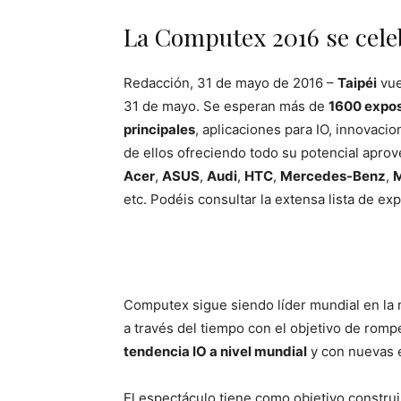
La Computex 2016 se celeb
Redacción, 31 de mayo de 2016 –
Taipéi
vue
31 de mayo. Se esperan más de
1600 expos
principales
, aplicaciones para IO, innovaci
de ellos ofreciendo todo su potencial apr
Acer
,
ASUS
,
Audi
,
HTC
,
Mercedes-Benz
,
M
etc. Podéis consultar la extensa lista de ex
Computex sigue siendo líder mundial en la
a través del tiempo con el objetivo de romp
tendencia IO a nivel mundial
y con nuevas 
El espectáculo tiene como objetivo constru