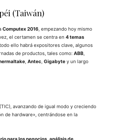
péi (Taiwán)
la
Computex 2016
, empezando hoy mismo
 vez, el certamen se centra en
4 temas
todo ello habrá expositores clave, algunos
rnadas de productos, tales como:
ABB
,
hermaltake
,
Antec
,
Gigabyte
y un largo
(TIC), avanzando de igual modo y creciendo
ción de hardware», centrándose en la
rio para los negocios
,
análisis de