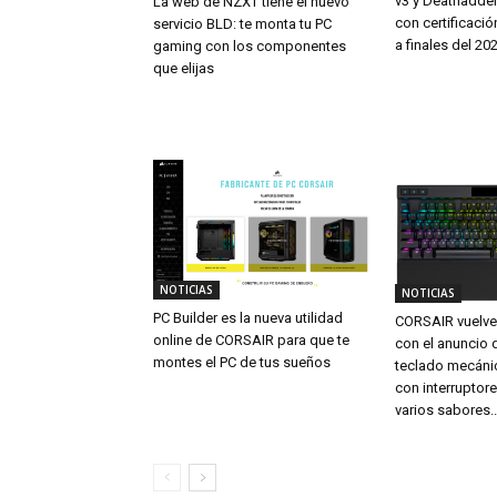
v3 y Deathadde
La web de NZXT tiene el nuevo
con certificac
servicio BLD: te monta tu PC
a finales del 20
gaming con los componentes
que elijas
NOTICIAS
NOTICIAS
PC Builder es la nueva utilidad
CORSAIR vuelve a
online de CORSAIR para que te
con el anuncio 
montes el PC de tus sueños
teclado mecáni
con interruptor
varios sabores..