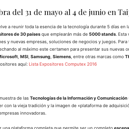
ra del 31 de mayo al 4 de junio en Tai
lve a reunir toda la esencia de la tecnología durante 5 días en 
itores de 30 países
que emplearán más de
5000 stands
. Esta
ones y nuevas empresas, soluciones de negocios y juegos. Para 
ovechando al máximo este certamen para presentar sus nuevas o
icrosoft
,
MSI
,
Samsung
,
Siemens
, entre otras marcas como
T
positores aquí:
Lista Expositores Computex 2016
 muestra de las
Tecnologías de la Información y Comunicación
er con la vieja tradición y la imagen de «plataforma de adquisi
empresas innovadoras.
ir una plataforma completa que permite ser un completo
escena