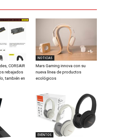
NOTICIAS
ades, CORSAIR
Mars Gaming innova con su
tos rebajados
nueva línea de productos
do, también en
ecológicos
EVENTOS