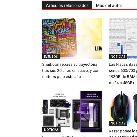
Artículos relacionados
Más del autor
EVENTOS
NOTICIAS
Sharkoon repasa su trayectoria
Las Placas Bas
tras sus 20 años en activo, y con
series 600/700 
sorteos para este año
192GB de RAM 
de 24 o 48GB)
NOTICIAS
NOTICIAS
Razer posee los