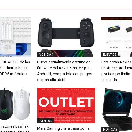
NOTICIAS
EVENTOS
e GIGABYTE de las
Nueva actualización gratuita de
Para estas Navid
ya admiten hasta
firmware del Razer Kishi V2 para
te ofrece produc
DDR5 (módulos
Android, compatible con juegos
por tiempo limita
de pantalla táctil
su tienda
EVENTOS
 ratones Basilisk
Mars Gaming tira la casa por la
NOTICIAS