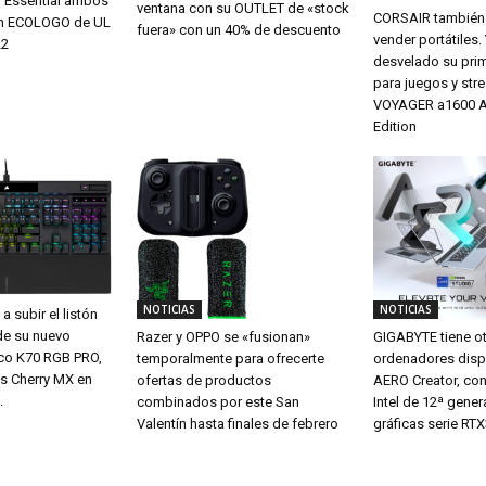
r Essential ambos
ventana con su OUTLET de «stock
CORSAIR también 
ión ECOLOGO de UL
fuera» con un 40% de descuento
vender portátiles.
22
desvelado su pri
para juegos y str
VOYAGER a1600 
Edition
NOTICIAS
NOTICIAS
 subir el listón
de su nuevo
GIGABYTE tiene o
Razer y OPPO se «fusionan»
co K70 RGB PRO,
ordenadores disp
temporalmente para ofrecerte
es Cherry MX en
AERO Creator, co
ofertas de productos
.
Intel de 12ª gener
combinados por este San
gráficas serie RT
Valentín hasta finales de febrero