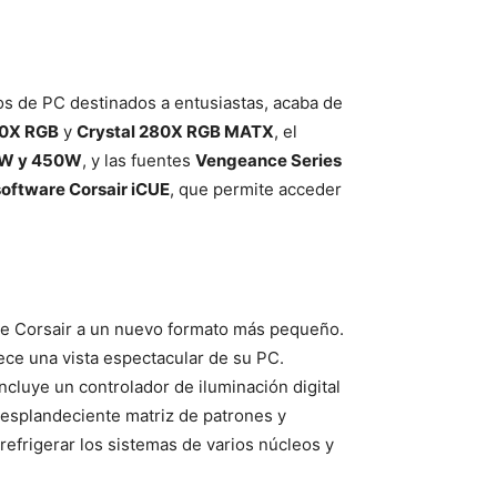
os de PC destinados a entusiastas, acaba de
80X RGB
y
Crystal 280X RGB MATX
, el
00W y 450W
, y las fuentes
Vengeance Series
software Corsair iCUE
, que permite acceder
 de Corsair a un nuevo formato más pequeño.
rece una vista espectacular de su PC.
cluye un controlador de iluminación digital
resplandeciente matriz de patrones y
refrigerar los sistemas de varios núcleos y