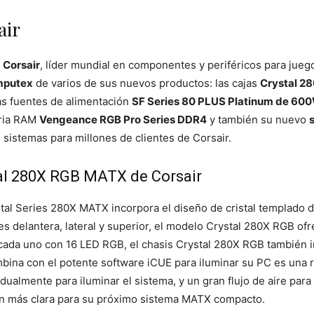
air
.
Corsair
, líder mundial en componentes y periféricos para jueg
putex
de varios de sus nuevos productos: las cajas
Crystal 2
las fuentes de alimentación
SF Series 80 PLUS Platinum de 6
oria RAM
Vengeance RGB Pro Series DDR4
y también su nuevo
 sistemas para millones de clientes de Corsair.
tal 280X RGB MATX de Corsair
stal Series 280X MATX incorpora el diseño de cristal templado
es delantera, lateral y superior, el modelo Crystal 280X RGB of
cada uno con 16 LED RGB, el chasis Crystal 280X RGB también in
ina con el potente software iCUE para iluminar su PC es una 
ualmente para iluminar el sistema, y un gran flujo de aire para 
ión más clara para su próximo sistema MATX compacto.