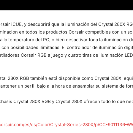
orsair iCUE, y descubrirá que la iluminación del Crystal 280X 
luminación en todos los productos Corsair compatibles con un s
 la temperatura del PC, o bien desactivar toda la iluminación d
 con posibilidades ilimitadas. El controlador de iluminación dig
ntiladores Corsair RGB a juego y cuatro tiras de iluminación L
ystal 280X RGB también está disponible como Crystal 280X, equi
antener un perfil bajo a la hora de ensamblar su sistema de fo
chasis Crystal 280X RGB y Crystal 280X ofrecen todo lo que ne
orsair.com/es/es/Color/Crystal-Series-280X/p/CC-9011136-W