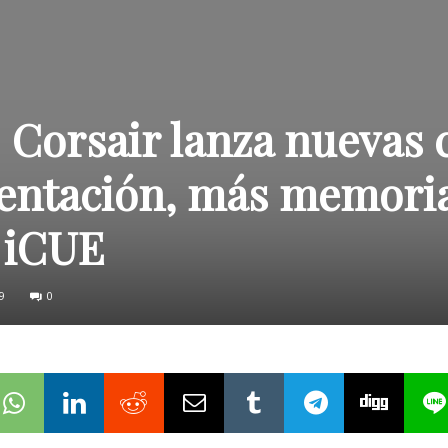
Corsair lanza nuevas c
entación, más memoria
 iCUE
9
0