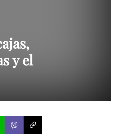
ajas,
s y el