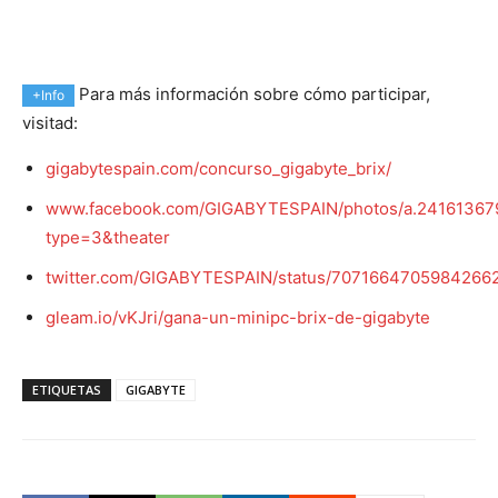
Para más información sobre cómo participar,
+Info
visitad:
gigabytespain.com/concurso_gigabyte_brix/
www.facebook.com/GIGABYTESPAIN/photos/a.2416136
type=3&theater
twitter.com/GIGABYTESPAIN/status/7071664705984266
gleam.io/vKJri/gana-un-minipc-brix-de-gigabyte
ETIQUETAS
GIGABYTE