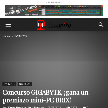
- Publicidad -
Inicio
EVENTOS
EVENTOS
NOTICIAS
Concurso GIGABYTE, ¡gana un
premiazo mini-PC BRIX!
Por
Dpto. Redacción y Prensa
-
09/03/2016
2777
0