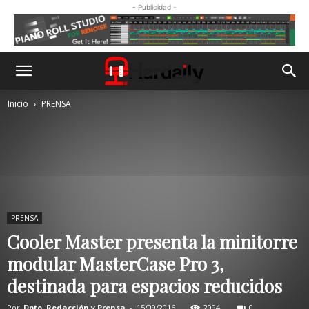
- Publicidad -
Inicio
PRENSA
PRENSA
Cooler Master presenta la minitorre
modular MasterCase Pro 3,
destinada para espacios reducidos
Por
Dpto. Redacción y Prensa
-
15/09/2016
2094
0