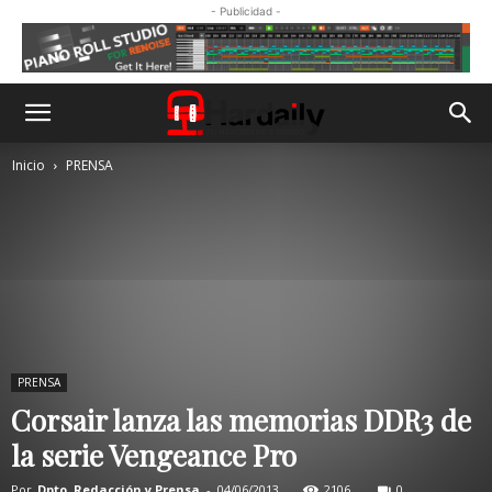
- Publicidad -
Inicio
PRENSA
PRENSA
Corsair lanza las memorias DDR3 de
la serie Vengeance Pro
Por
Dpto. Redacción y Prensa
-
04/06/2013
2106
0