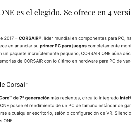
ONE es el elegido. Se ofrece en 4 ver
de 2017 –
CORSAIR®
, líder mundial en componentes para PC, h
lece en anunciar su
primer PC para juegos
completamente mon
en un paquete increíblemente pequeño, CORSAIR ONE aúna décad
memorias de CORSAIR con lo último en hardware para PC de vangu
de Corsair
 Core™ de 7ª generación
más recientes, circuito integrado
Intel
ONE posee el rendimiento de un PC de tamaño estándar de gama
e a cualquier escritorio, salón o configuración de VR. Silenci
es ONE.