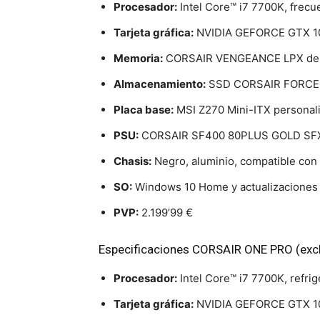
Procesador:
Intel Core™ i7 7700K, frecu
Tarjeta gráfica:
NVIDIA GEFORCE GTX 1080 
Memoria:
CORSAIR VENGEANCE LPX de 
Almacenamiento:
SSD CORSAIR FORCE LE
Placa base:
MSI Z270 Mini-ITX personal
PSU:
CORSAIR SF400 80PLUS GOLD SF
Chasis:
Negro, aluminio, compatible con
SO:
Windows 10 Home y actualizaciones 
PVP:
2.199’99 €
Especificaciones CORSAIR ONE PRO (excl
Procesador:
Intel Core™ i7 7700K, refri
Tarjeta gráfica:
NVIDIA GEFORCE GTX 1080 