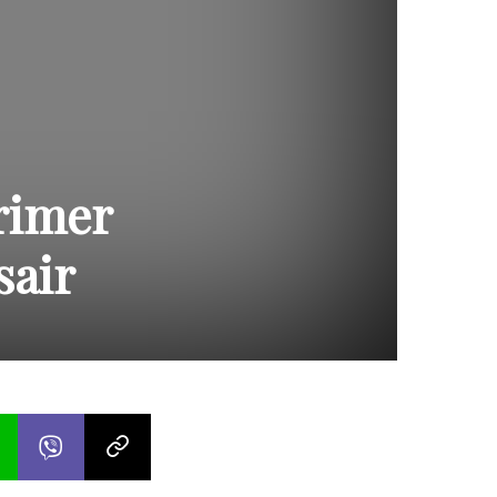
rimer
sair