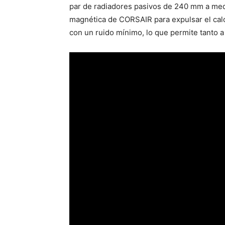
par de radiadores pasivos de 240 mm a medi
magnética de CORSAIR para expulsar el calo
con un ruido mínimo, lo que permite tanto 