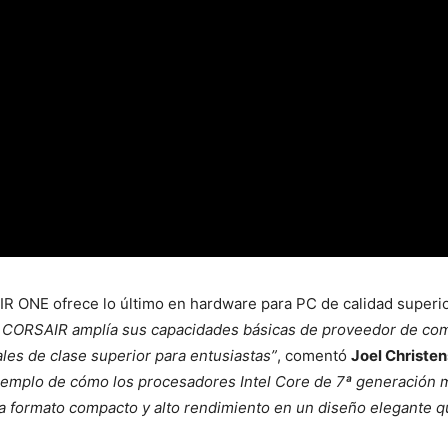
R ONE ofrece lo último en hardware para PC de calidad superio
CORSAIR amplía sus capacidades básicas de proveedor de comp
ales de clase superior para entusiastas”
, comentó
Joel Christe
mplo de cómo los procesadores Intel Core de 7ª generación m
ormato compacto y alto rendimiento en un diseño elegante que