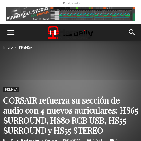
- Publicidad -
Inicio
PRENSA
PRENSA
CORSAIR refuerza su sección de
audio con 4 nuevos auriculares: HS65
SURROUND, HS80 RGB USB, HS55
SURROUND y HS55 STEREO
Por
Dpto. Redacción y Prensa
-
19/05/2022
17931
0