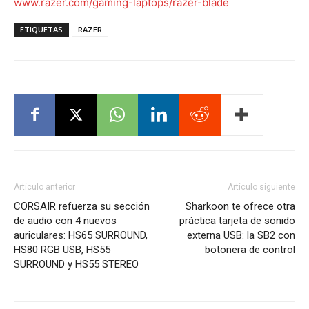
www.razer.com/gaming-laptops/razer-blade
ETIQUETAS
RAZER
Artículo anterior
Artículo siguiente
CORSAIR refuerza su sección
Sharkoon te ofrece otra
de audio con 4 nuevos
práctica tarjeta de sonido
auriculares: HS65 SURROUND,
externa USB: la SB2 con
HS80 RGB USB, HS55
botonera de control
SURROUND y HS55 STEREO