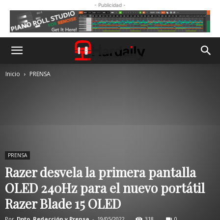
- Publicidad -
Inicio
PRENSA
PRENSA
Razer desvela la primera pantalla
OLED 240Hz para el nuevo portátil
Razer Blade 15 OLED
Por
Dpto. Redacción y Prensa
-
19/05/2022
318
0