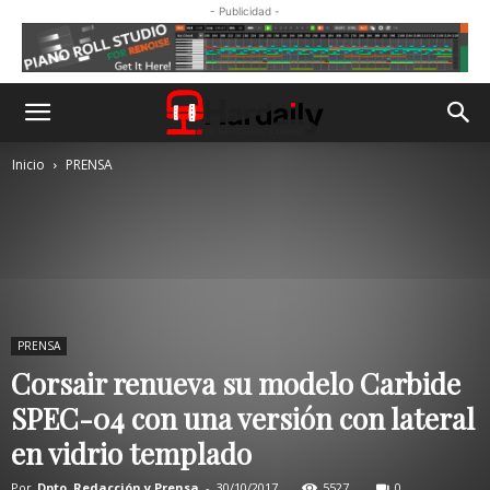
- Publicidad -
Inicio
PRENSA
PRENSA
Corsair renueva su modelo Carbide
SPEC-04 con una versión con lateral
en vidrio templado
Por
Dpto. Redacción y Prensa
-
30/10/2017
5527
0