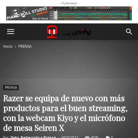
- Publicidad -
Inicio
PRENSA
PRENSA
Razer se equipa de nuevo con más
productos para el buen streaming,
con la webcam Kiyo y el micrófono
de mesa Seiren X
Por
Dpto. Redacción y Prensa
-
24/10/2017
4328
0