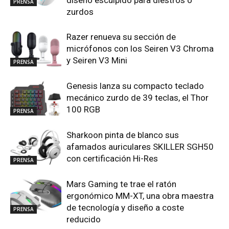
diseño esculpido para diestros o
PRENSA
zurdos
Razer renueva su sección de
micrófonos con los Seiren V3 Chroma
y Seiren V3 Mini
PRENSA
Genesis lanza su compacto teclado
mecánico zurdo de 39 teclas, el Thor
100 RGB
PRENSA
Sharkoon pinta de blanco sus
afamados auriculares SKILLER SGH50
con certificación Hi-Res
PRENSA
Mars Gaming te trae el ratón
ergonómico MM-XT, una obra maestra
de tecnología y diseño a coste
PRENSA
reducido