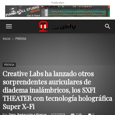
- Publicidad -
Inicio
PRENSA
PRENSA
Creative Labs ha lanzado otros
sorprendentes auriculares de
diadema inalámbricos, los SXFI
THEATER con tecnología holográfica
Super X-Fi
Por
Dpto. Redacción y Prensa
-
21/11/2019
1148
0