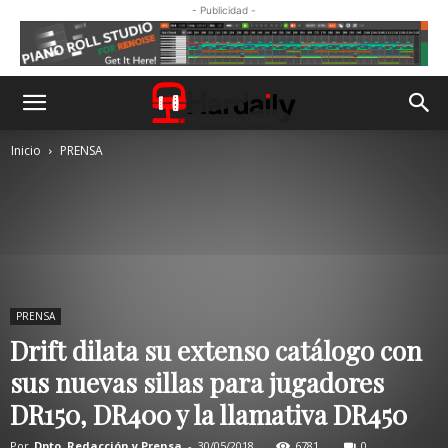
- Publicidad -
Inicio
PRENSA
PRENSA
Drift dilata su extenso catálogo con
sus nuevas sillas para jugadores
DR150, DR400 y la llamativa DR450
Por
Dpto. Redacción y Prensa
-
30/05/2018
6781
0