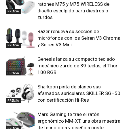
ratones M75 y M75 WIRELESS de
diseño esculpido para diestros o
PRENSA
zurdos
Razer renueva su sección de
micrófonos con los Seiren V3 Chroma
y Seiren V3 Mini
PRENSA
Genesis lanza su compacto teclado
mecánico zurdo de 39 teclas, el Thor
100 RGB
PRENSA
Sharkoon pinta de blanco sus
afamados auriculares SKILLER SGH50
con certificación Hi-Res
PRENSA
Mars Gaming te trae el ratón
ergonómico MM-XT, una obra maestra
de tecnología y diseño a coste
PRENSA