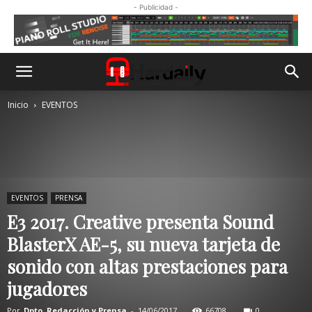
- Publicidad -
Inicio
EVENTOS
EVENTOS
PRENSA
E3 2017. Creative presenta Sound
BlasterX AE-5, su nueva tarjeta de
sonido con altas prestaciones para
jugadores
Por
Dpto. Redacción y Prensa
-
14/06/2017
66708
0