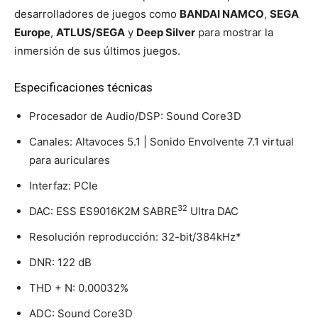
desarrolladores de juegos como
BANDAI NAMCO
,
SEGA
Europe
,
ATLUS/SEGA
y
Deep Silver
para mostrar la
inmersión de sus últimos juegos.
Especificaciones técnicas
Procesador de Audio/DSP: Sound Core3D
Canales: Altavoces 5.1 | Sonido Envolvente 7.1 virtual
para auriculares
Interfaz: PCIe
32
DAC: ESS ES9016K2M SABRE
Ultra DAC
Resolución reproducción: 32-bit/384kHz*
DNR: 122 dB
THD + N: 0.00032%
ADC: Sound Core3D