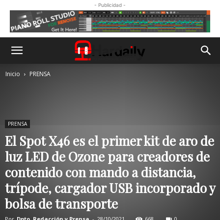
- Publicidad -
Inicio
PRENSA
PRENSA
El Spot X46 es el primer kit de aro de
luz LED de Ozone para creadores de
contenido con mando a distancia,
trípode, cargador USB incorporado y
bolsa de transporte
Por
Dpto. Redacción y Prensa
-
28/10/2021
668
0