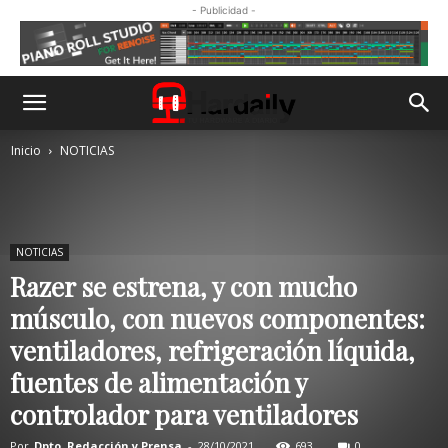
- Publicidad -
Inicio
NOTICIAS
NOTICIAS
Razer se estrena, y con mucho
músculo, con nuevos componentes:
ventiladores, refrigeración líquida,
fuentes de alimentación y
controlador para ventiladores
Por
Dpto. Redacción y Prensa
-
28/10/2021
693
0