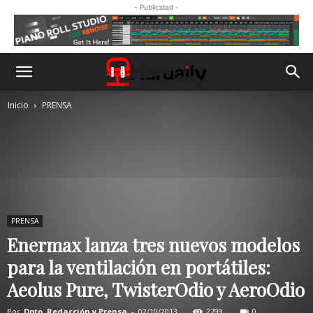
- Publicidad -
Inicio
PRENSA
PRENSA
Enermax lanza tres nuevos modelos
para la ventilación en portátiles:
Aeolus Pure, TwisterOdio y AeroOdio
Por
Dpto. Redacción y Prensa
-
02/10/2013
2799
0