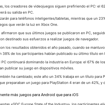
s, los creadores de videojuegos siguen prefiriendo el PC: el 6
verá su salida en PC.
zarán para teléfonos inteligentes/tabletas, mientras que un 23
uegos que verán la luz en Xbox One.
s afirmaron que sus últimos juegos se publicaron en PC, seguid
on destinado sus esfuerzos a realizar juegos de navegador.
con los resultados obtenidos el año pasado, cuando se mantuv
n 38% de los participantes habían publicado su último título en
el PC continuará dominando la industria en Europa: el 67% de l
n publicar su juego en dispositivos móviles.
ambién ha cambiado; este año un 34% trabaja en un título para 
 que preparaban un juego para PlayStation 4 eran de un 42%, y 
amente más juegos para Android que para iOS
cuestas «GDC Europe State of the Industry», los participantes e