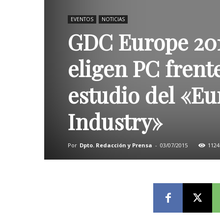
EVENTOS
NOTICIAS
GDC Europe 2015
eligen PC frent
estudio del «Eu
Industry»
Por
Dpto. Redacción y Prensa
-
03/07/2015
1124