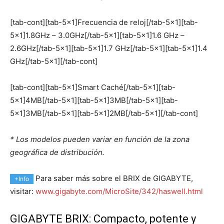
[tab-cont][tab-5×1]Frecuencia de reloj[/tab-5×1][tab-
5×1]1.8GHz – 3.0GHz[/tab-5×1][tab-5×1]1.6 GHz –
2.6GHz[/tab-5×1][tab-5×1]1.7 GHz[/tab-5×1][tab-5×1]1.4
GHz[/tab-5×1][/tab-cont]
[tab-cont][tab-5×1]Smart Caché[/tab-5×1][tab-
5×1]4MB[/tab-5×1][tab-5×1]3MB[/tab-5×1][tab-
5×1]3MB[/tab-5×1][tab-5×1]2MB[/tab-5×1][/tab-cont]
* Los modelos pueden variar en función de la zona
geográfica de distribución.
Para saber más sobre el BRIX de GIGABYTE,
+Info
visitar:
www.gigabyte.com/MicroSite/342/haswell.html
GIGABYTE BRIX: Compacto, potente y