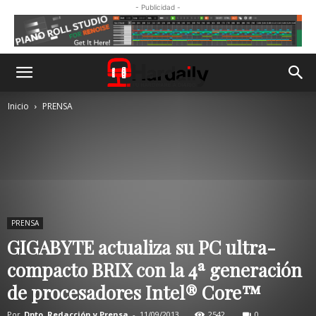
- Publicidad -
Inicio
PRENSA
PRENSA
GIGABYTE actualiza su PC ultra-
compacto BRIX con la 4ª generación
de procesadores Intel® Core™
Por
Dpto. Redacción y Prensa
-
11/09/2013
2542
0