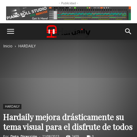
- Publicidad -
Inicio
HARDAILY
HARDAILY
Hardaily mejora drásticamente su
tema visual para el disfrute de todos
Por
Dpto. Dirección
-
21/08/2013
2439
0