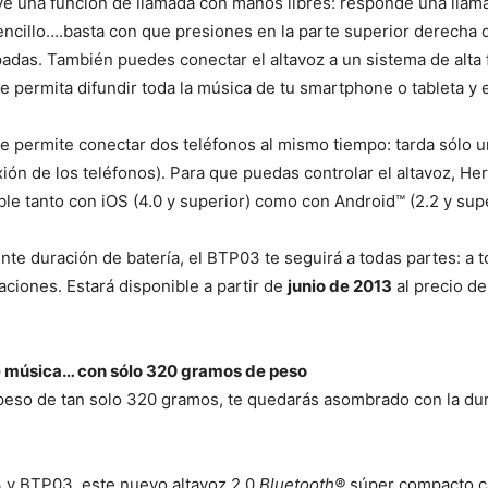
uye una función de llamada con manos libres: responde una ll
encillo….basta con que presiones en la parte superior derecha d
adas. También puedes conectar el altavoz a un sistema de alta fi
e permita difundir toda la música de tu smartphone o tableta y e
e permite conectar dos teléfonos al mismo tiempo: tarda sólo 
ión de los teléfonos). Para que puedas controlar el altavoz, H
ble tanto con iOS (4.0 y superior) como con Android™ (2.2 y supe
te duración de batería, el BTP03 te seguirá a todas partes: a t
ciones. Estará disponible a partir de
junio de 2013
al precio d
e música… con sólo 320 gramos de peso
so de tan solo 320 gramos, te quedarás asombrado con la duraci
3 y BTP03, este nuevo altavoz 2.0
Bluetooth®
súper compacto ca