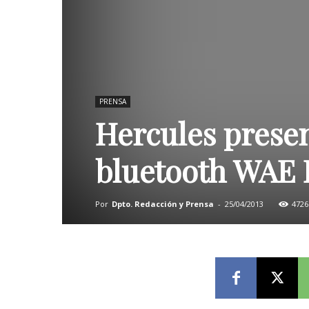
PRENSA
Hercules presen
bluetooth WAE 
Por
Dpto. Redacción y Prensa
-
25/04/2013
4726