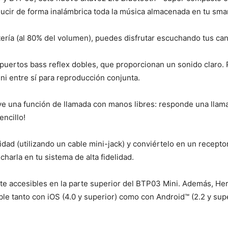
ducir de forma inalámbrica toda la música almacenada en tu sma
tería (al 80% del volumen), puedes disfrutar escuchando tus canc
 puertos bass reflex dobles, que proporcionan un sonido claro.
i entre sí para reproducción conjunta.
uye una función de llamada con manos libres: responde una ll
encillo!
lidad (utilizando un cable mini-jack) y conviértelo en un recept
harla en tu sistema de alta fidelidad.
nte accesibles en la parte superior del BTP03 Mini. Además, H
ble tanto con iOS (4.0 y superior) como con Android™ (2.2 y sup