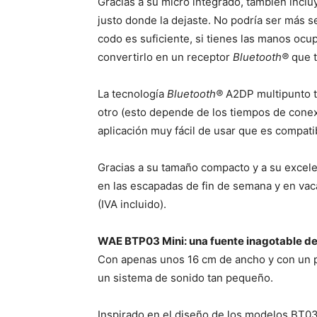
Gracias a su micro integrado, también incl
justo donde la dejaste. No podría ser más s
codo es suficiente, si tienes las manos ocup
convertirlo en un receptor
Bluetooth®
que t
La tecnología
Bluetooth®
A2DP multipunto t
otro (esto depende de los tiempos de conex
aplicación muy fácil de usar que es compati
Gracias a su tamaño compacto y a su excelen
en las escapadas de fin de semana y en vaca
(IVA incluido).
WAE BTP03 Mini: una fuente inagotable d
Con apenas unos 16 cm de ancho y con un pe
un sistema de sonido tan pequeño.
Inspirado en el diseño de los modelos BT0