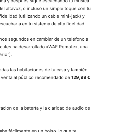
amada y después sigue escuchando tu música
el altavoz, o incluso un simple toque con tu
delidad (utilizando un cable mini-jack) y
scucharla en tu sistema de alta fidelidad.
unos segundos en cambiar de un teléfono a
ercules ha desarrollado «WAE Remote», una
rior).
odas las habitaciones de tu casa y también
e venta al público recomendado de
129,99 €
ón de la batería y la claridad de audio de
be fácilmente en un bolso, lo que te