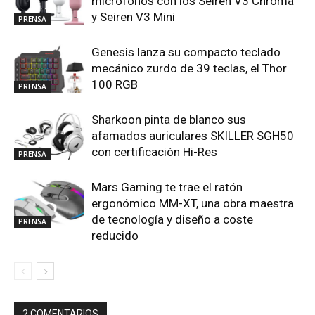
micrófonos con los Seiren V3 Chroma
y Seiren V3 Mini
PRENSA
Genesis lanza su compacto teclado
mecánico zurdo de 39 teclas, el Thor
100 RGB
PRENSA
Sharkoon pinta de blanco sus
afamados auriculares SKILLER SGH50
con certificación Hi-Res
PRENSA
Mars Gaming te trae el ratón
ergonómico MM-XT, una obra maestra
de tecnología y diseño a coste
PRENSA
reducido
2 COMENTARIOS