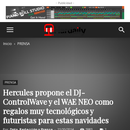
- Publicidad -
Inicio
PRENSA
PRENSA
Hercules propone el DJ-
ControlWave y el WAE NEO como
regalos muy tecnológicos y
futuristas para estas navidades
Por
Dpto. Redacción y Prensa
-
21/10/2014
5983
2