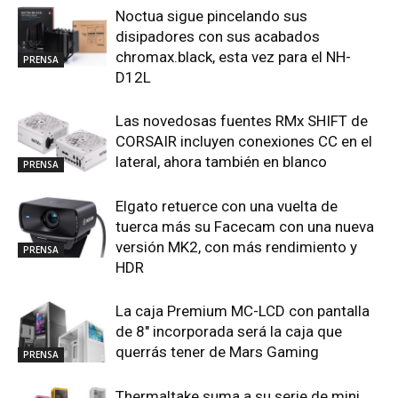
Noctua sigue pincelando sus
disipadores con sus acabados
chromax.black, esta vez para el NH-
PRENSA
D12L
Las novedosas fuentes RMx SHIFT de
CORSAIR incluyen conexiones CC en el
lateral, ahora también en blanco
PRENSA
Elgato retuerce con una vuelta de
tuerca más su Facecam con una nueva
versión MK2, con más rendimiento y
PRENSA
HDR
La caja Premium MC-LCD con pantalla
de 8″ incorporada será la caja que
querrás tener de Mars Gaming
PRENSA
Thermaltake suma a su serie de mini