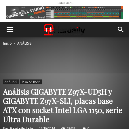
- Publicidad -
Inicio
ANÁLISIS
ANÁLISIS
PLACAS BASE
Análisis GIGABYTE Z97X-UD5H y
GIGABYTE Z97X-SLI, placas base
ATX con socket Intel LGA 1150, serie
Ultra Durable
Por
Hardaily Labs.
-
16/10/2014
28638
0