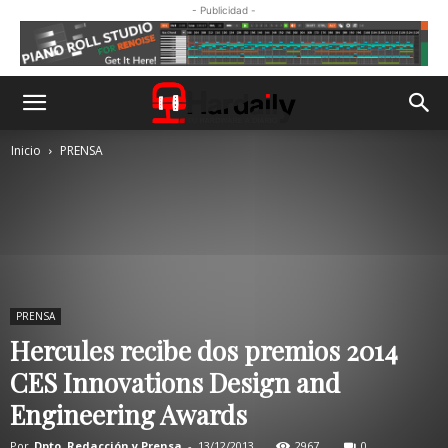
- Publicidad -
Inicio
PRENSA
PRENSA
Hercules recibe dos premios 2014
CES Innovations Design and
Engineering Awards
Por
Dpto. Redacción y Prensa
-
13/12/2013
2967
0