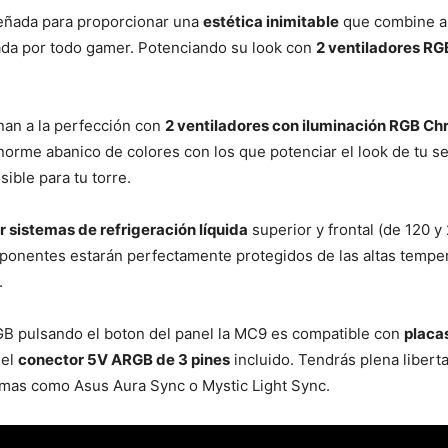
eñada para proporcionar una
estética inimitable
que combine a 
ñada por todo gamer. Potenciando su look con
2 ventiladores R
nan a la perfección con
2 ventiladores con iluminación RGB C
norme abanico de colores con los que potenciar el look de tu s
sible para tu torre.
r sistemas de refrigeración líquida
superior y frontal (de 120 
omponentes estarán perfectamente protegidos de las altas temper
.
B pulsando el boton del panel la MC9 es compatible con
placa
del
conector 5V ARGB de 3 pines
incluido. Tendrás plena libert
temas como Asus Aura Sync o Mystic Light Sync.