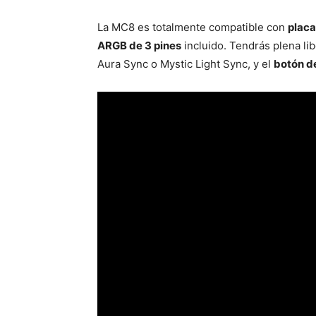
La MC8 es totalmente compatible con
plac
ARGB de 3 pines
incluido. Tendrás plena li
Aura Sync o Mystic Light Sync, y el
botón de