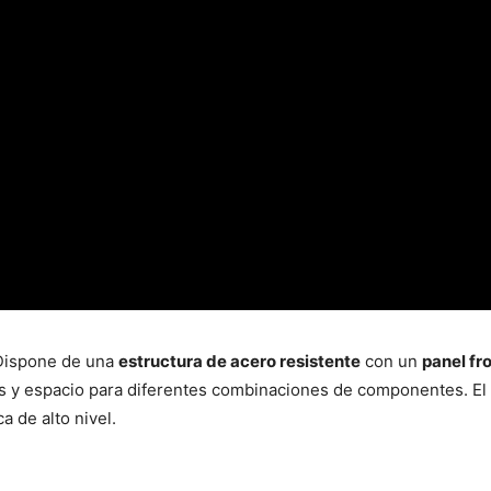
 Dispone de una
estructura de acero resistente
con un
panel fr
es y espacio para diferentes combinaciones de componentes. El
a de alto nivel.