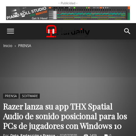
- Publicidad -
Inicio
PRENSA
PRENSA
SOFTWARE
Razer lanza su app THX Spatial
Audio de sonido posicional para los
PCs de jugadores con Windows 10
Por
Dpto. Redacción y Prensa
-
02/07/2020
1459
0