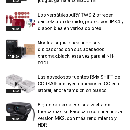
juegos gama alta Blade 18
PRENSA
Los versátiles AIRY TWS 2 ofrecen
cancelación de ruido, protección IPX4 y
disponibles en varios colores
PRENSA
Noctua sigue pincelando sus
disipadores con sus acabados
chromax.black, esta vez para el NH-
PRENSA
D12L
Las novedosas fuentes RMx SHIFT de
CORSAIR incluyen conexiones CC en el
lateral, ahora también en blanco
PRENSA
Elgato retuerce con una vuelta de
tuerca más su Facecam con una nueva
versión MK2, con más rendimiento y
PRENSA
HDR