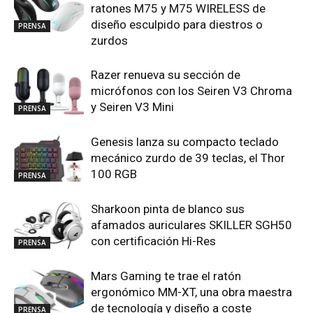
ratones M75 y M75 WIRELESS de
diseño esculpido para diestros o
PRENSA
zurdos
Razer renueva su sección de
micrófonos con los Seiren V3 Chroma
y Seiren V3 Mini
PRENSA
Genesis lanza su compacto teclado
mecánico zurdo de 39 teclas, el Thor
100 RGB
PRENSA
Sharkoon pinta de blanco sus
afamados auriculares SKILLER SGH50
con certificación Hi-Res
PRENSA
Mars Gaming te trae el ratón
ergonómico MM-XT, una obra maestra
de tecnología y diseño a coste
PRENSA