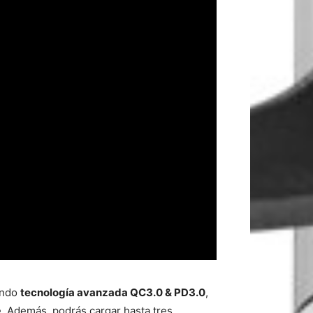
ando
tecnología avanzada QC3.0 & PD3.0
,
te. Además, podrás cargar hasta tres