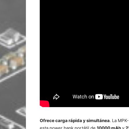
Ofrece carga rápida y simultánea
. La MPK-
esta power bank portátil de
10000 mAh
y
2