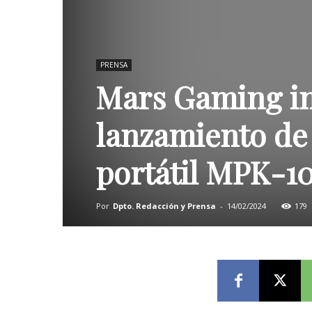
PRENSA
Mars Gaming in
lanzamiento de 
portátil MPK-10
Por
Dpto. Redacción y Prensa
-
14/02/2024
179