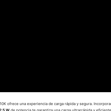
10K ofrece una experiencia de carga rápida y segura. Incorpor
2.5 W
de potencia te garantiza una carga ultrarrápida y eficien