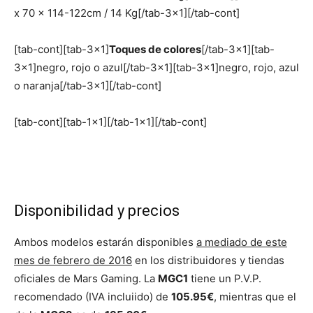
x 70 x 114-122cm / 14 Kg[/tab-3×1][/tab-cont]
[tab-cont][tab-3×1]
Toques de colores
[/tab-3×1][tab-
3×1]negro, rojo o azul[/tab-3×1][tab-3×1]negro, rojo, azul
o naranja[/tab-3×1][/tab-cont]
[tab-cont][tab-1×1][/tab-1×1][/tab-cont]
Disponibilidad y precios
Ambos modelos estarán disponibles
a mediado de este
mes de febrero de 2016
en los distribuidores y tiendas
oficiales de Mars Gaming. La
MGC1
tiene un P.V.P.
recomendado (IVA incluiido) de
105.95€
, mientras que el