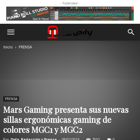
- Publicidad -
Inicio
PRENSA
PRENSA
Mars Gaming presenta sus nuevas
sillas ergonómicas gaming de
colores MGC1 y MGC2
Por
Dpto. Redacción y Prensa
-
08/02/2016
7057
0