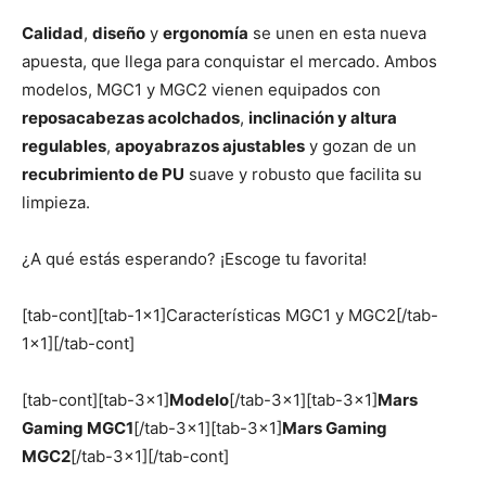
Calidad
,
diseño
y
ergonomía
se unen en esta nueva
apuesta, que llega para conquistar el mercado. Ambos
modelos, MGC1 y MGC2 vienen equipados con
reposacabezas acolchados
,
inclinación y altura
regulables
,
apoyabrazos ajustables
y gozan de un
recubrimiento de PU
suave y robusto que facilita su
limpieza.
¿A qué estás esperando? ¡Escoge tu favorita!
[tab-cont][tab-1×1]Características MGC1 y MGC2[/tab-
1×1][/tab-cont]
[tab-cont][tab-3×1]
Modelo
[/tab-3×1][tab-3×1]
Mars
Gaming MGC1
[/tab-3×1][tab-3×1]
Mars Gaming
MGC2
[/tab-3×1][/tab-cont]