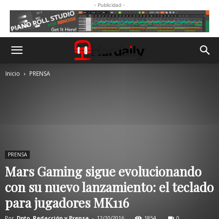
- Publicidad -
Inicio
PRENSA
PRENSA
Mars Gaming sigue evolucionando
con su nuevo lanzamiento: el teclado
para jugadores MK116
Por
Dpto. Redacción y Prensa
-
12/10/2016
1854
0