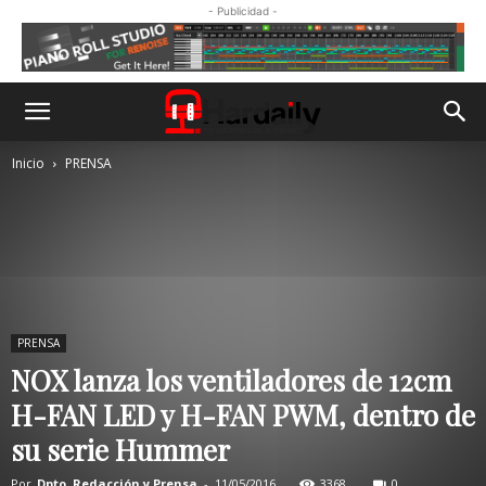
- Publicidad -
Inicio
PRENSA
PRENSA
NOX lanza los ventiladores de 12cm
H-FAN LED y H-FAN PWM, dentro de
su serie Hummer
Por
Dpto. Redacción y Prensa
-
11/05/2016
3368
0