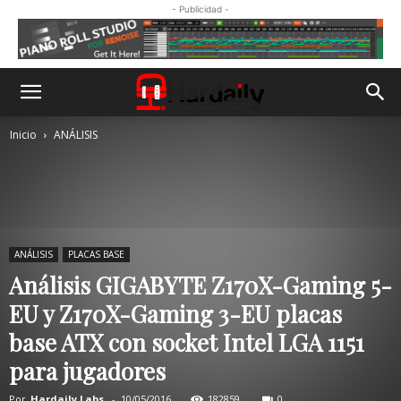
- Publicidad -
Inicio
ANÁLISIS
ANÁLISIS
PLACAS BASE
Análisis GIGABYTE Z170X-Gaming 5-
EU y Z170X-Gaming 3-EU placas
base ATX con socket Intel LGA 1151
para jugadores
Por
Hardaily Labs.
-
10/05/2016
182859
0