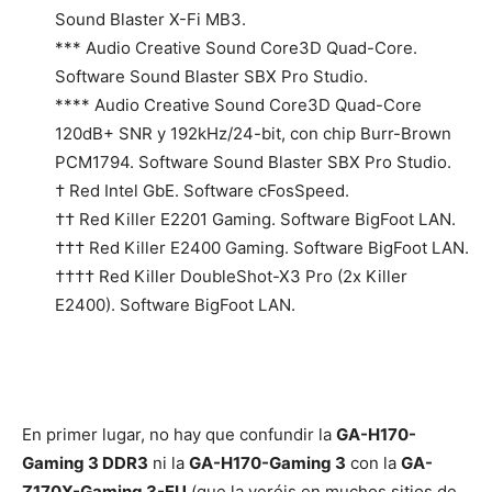
Sound Blaster X-Fi MB3.
*** Audio Creative Sound Core3D Quad-Core.
Software Sound Blaster SBX Pro Studio.
**** Audio Creative Sound Core3D Quad-Core
120dB+ SNR y 192kHz/24-bit, con chip Burr-Brown
PCM1794. Software Sound Blaster SBX Pro Studio.
† Red Intel GbE. Software cFosSpeed.
†† Red Killer E2201 Gaming. Software BigFoot LAN.
††† Red Killer E2400 Gaming. Software BigFoot LAN.
†††† Red Killer DoubleShot-X3 Pro (2x Killer
E2400). Software BigFoot LAN.
En primer lugar, no hay que confundir la
GA-H170-
Gaming 3 DDR3
ni la
GA-H170-Gaming 3
con la
GA-
Z170X-Gaming 3-EU
(que la veréis en muchos sitios de