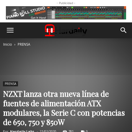
- Publicidad -
Inicio
PRENSA
PRENSA
NZXT lanza otra nueva línea de
fuentes de alimentación ATX
modulares, la Serie C con potencias
de 650, 750 y 850W
Por
Hardaily Labs.
-
21/01/2020
781
0