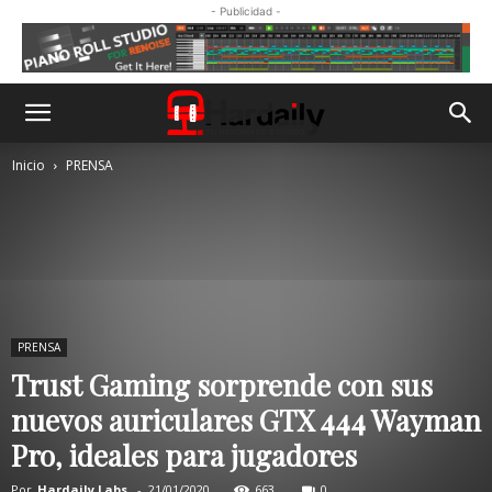
- Publicidad -
Inicio
PRENSA
PRENSA
Trust Gaming sorprende con sus
nuevos auriculares GTX 444 Wayman
Pro, ideales para jugadores
Por
Hardaily Labs.
-
21/01/2020
663
0