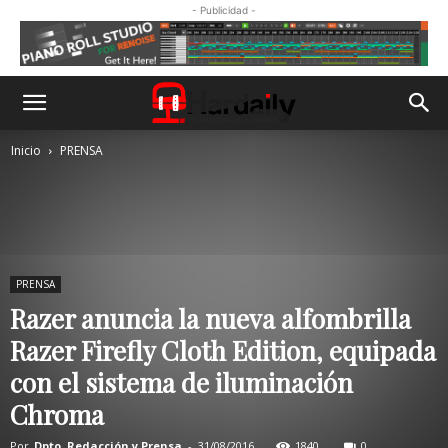
- Publicidad -
Inicio
PRENSA
PRENSA
Razer anuncia la nueva alfombrilla
Razer Firefly Cloth Edition, equipada
con el sistema de iluminación
Chroma
Por
Dpto. Redacción y Prensa
-
31/08/2016
1840
0