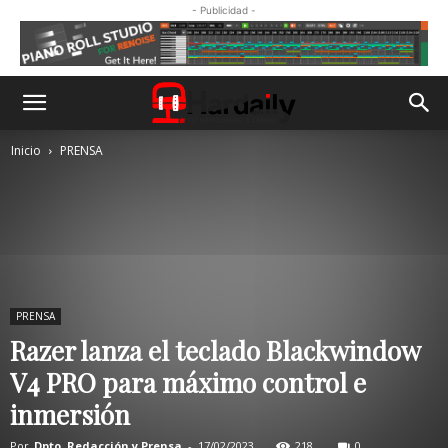
- Publicidad -
Inicio
PRENSA
PRENSA
Razer lanza el teclado Blackwindow
V4 PRO para máximo control e
inmersión
Por
Dpto. Redacción y Prensa
-
17/02/2023
218
0