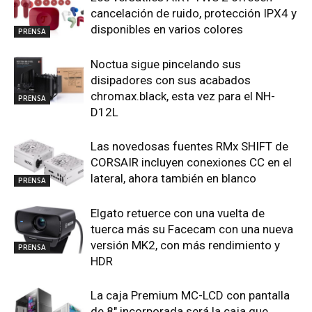
cancelación de ruido, protección IPX4 y
disponibles en varios colores
PRENSA
Noctua sigue pincelando sus
disipadores con sus acabados
chromax.black, esta vez para el NH-
PRENSA
D12L
Las novedosas fuentes RMx SHIFT de
CORSAIR incluyen conexiones CC en el
lateral, ahora también en blanco
PRENSA
Elgato retuerce con una vuelta de
tuerca más su Facecam con una nueva
versión MK2, con más rendimiento y
PRENSA
HDR
La caja Premium MC-LCD con pantalla
de 8″ incorporada será la caja que