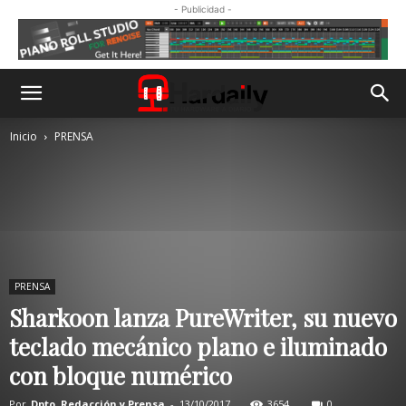
- Publicidad -
Inicio
PRENSA
PRENSA
Sharkoon lanza PureWriter, su nuevo
teclado mecánico plano e iluminado
con bloque numérico
Por
Dpto. Redacción y Prensa
-
13/10/2017
3654
0