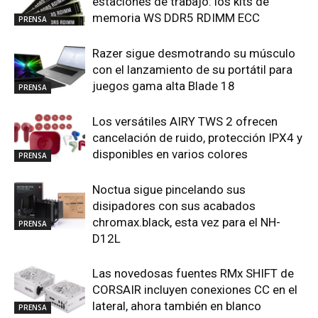
estaciones de trabajo: los kits de
memoria WS DDR5 RDIMM ECC
PRENSA
Razer sigue desmotrando su músculo
con el lanzamiento de su portátil para
juegos gama alta Blade 18
PRENSA
Los versátiles AIRY TWS 2 ofrecen
cancelación de ruido, protección IPX4 y
disponibles en varios colores
PRENSA
Noctua sigue pincelando sus
disipadores con sus acabados
chromax.black, esta vez para el NH-
PRENSA
D12L
Las novedosas fuentes RMx SHIFT de
CORSAIR incluyen conexiones CC en el
lateral, ahora también en blanco
PRENSA