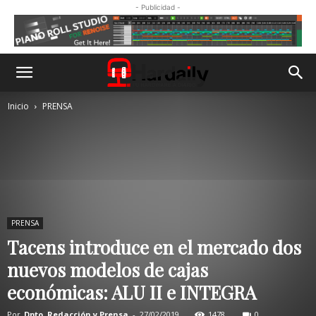
- Publicidad -
Inicio
PRENSA
PRENSA
Tacens introduce en el mercado dos
nuevos modelos de cajas
económicas: ALU II e INTEGRA
Por
Dpto. Redacción y Prensa
-
27/02/2019
1478
0