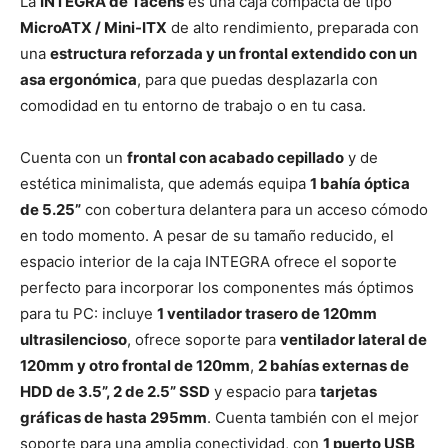
La
INTEGRA de Tacens
es una caja compacta de tipo
MicroATX / Mini-ITX
de alto rendimiento, preparada con
una
estructura reforzada y un frontal extendido con un
asa ergonómica
, para que puedas desplazarla con
comodidad en tu entorno de trabajo o en tu casa.
Cuenta con un
frontal con acabado cepillado
y de
estética minimalista, que además equipa
1 bahía óptica
de 5.25”
con cobertura delantera para un acceso cómodo
en todo momento. A pesar de su tamaño reducido, el
espacio interior de la caja INTEGRA ofrece el soporte
perfecto para incorporar los componentes más óptimos
para tu PC: incluye
1 ventilador trasero de 120mm
ultrasilencioso
, ofrece soporte para
ventilador lateral de
120mm y otro frontal de 120mm
,
2 bahías externas de
HDD de 3.5”, 2 de 2.5” SSD
y espacio para
tarjetas
gráficas de hasta 295mm
. Cuenta también con el mejor
soporte para una amplia conectividad, con
1 puerto USB