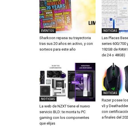
EVENTOS
NOTICIAS
Sharkoon repasa su trayectoria
Las Placas Bas
tras sus 20 años en activo, y con
series 600/700 
sorteos para este año
192GB de RAM 
de 24 o 48GB)
NOTICIAS
NOTICIAS
Razer posee los
v3 y Deathadde
La web de NZXT tiene el nuevo
con certificac
servicio BLD: te monta tu PC
a finales del 20
gaming con los componentes
que elijas