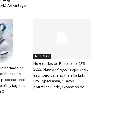
AMD Advantage
NOTICIAS
Novedades de Razer en el CES
tra hornada de
2022. Nuevo «Project Sophia» de
onibles: Los
escritorio gaming y la silla Enki
n procesadores
Pro Hypersense, nuevos
ación y tarjetas
portátiles Blade, expanxión de...
X30