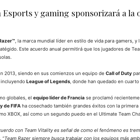
 Esports y gaming sponsorizará a la o
Razer™
, la marca mundial líder en estilo de vida para gamers, y
atégido. Este acuerdo anual permitirá que los jugadores de Team
solas.
 en 2013, siendo en sus comienzos un equipo de
Call of Duty
par
, incluyendo
League of Legends
, donde han quedado en cuarto 
mo globales, el
equipo líder de Francia
se proclamó recienteme
y de FIFA
ha cosechado también grandes éxitos con la primera 
mo XBOX, así como un segundo puedo en el Ultimate Team Cha
acuerdo con Team Vitality es señal de como el fenómeno es tr
 “
Team Razer siempre busca trabajar con los equipos más ambic