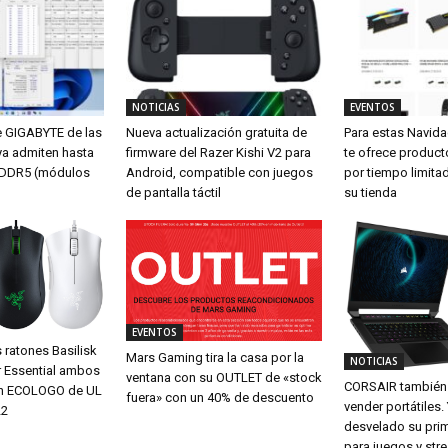
NOTICIAS
EVENTOS
e GIGABYTE de las
Nueva actualización gratuita de
Para estas Navid
ya admiten hasta
firmware del Razer Kishi V2 para
te ofrece produc
DDR5 (módulos
Android, compatible con juegos
por tiempo limita
de pantalla táctil
su tienda
EVENTOS
 ratones Basilisk
Mars Gaming tira la casa por la
NOTICIAS
r Essential ambos
ventana con su OUTLET de «stock
CORSAIR también 
ión ECOLOGO de UL
fuera» con un 40% de descuento
vender portátiles.
22
desvelado su pri
para juegos y str