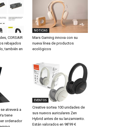
NOTICIAS
ades, CORSAIR
Mars Gaming innova con su
tos rebajados
nueva línea de productos
do, también en
ecológicos
EVENTOS
Creative sortea 100 unidades de
se atreverá a
sus nuevos auriculares Zen
 Ya tiene
Hybrid antes de su lanzamiento.
mer ordenador
Están valorados en 98’99 €
eaming