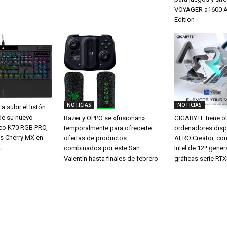
VOYAGER a1600 
Edition
NOTICIAS
NOTICIAS
 subir el listón
de su nuevo
GIGABYTE tiene o
Razer y OPPO se «fusionan»
co K70 RGB PRO,
ordenadores disp
temporalmente para ofrecerte
es Cherry MX en
AERO Creator, co
ofertas de productos
.
Intel de 12ª gener
combinados por este San
gráficas serie RT
Valentín hasta finales de febrero