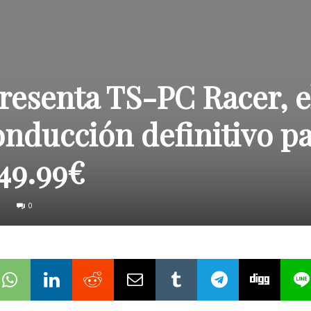
resenta TS-PC Racer, e
nducción definitivo p
549.99€
0