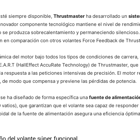
esté siempre disponible,
Thrustmaster
ha desarrollado un
sist
nnovador componente tecnológico mantiene el nivel de rendimie
no se produzca sobrecalentamiento y permaneciendo silencioso
ón en comparación con otros volantes Force Feedback de Thrus
mica del motor bajo todos los tipos de condiciones de carrera,
.E.A.R.T (HallEffect AccuRate Technology) de Thrustmaster, que
a respuesta a las peticiones intensivas de precisión. El motor 
n, de modo que compensa y previene las pérdidas de potencia.
, se ha diseñado de forma específica una
fuente de alimentaci
 vatios), que garantizan que el volante sea capaz de responder
roidal de la fuente de alimentación asegura una eficiencia ópti
ño del volante súper funcional