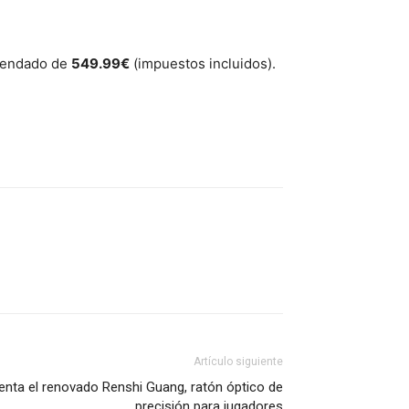
mendado de
549.99€
(impuestos incluidos).
Artículo siguiente
enta el renovado Renshi Guang, ratón óptico de
precisión para jugadores