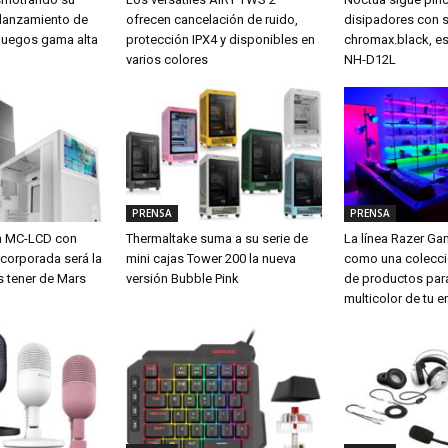
 lanzamiento de
ofrecen cancelación de ruido,
disipadores con 
a juegos gama alta
protección IPX4 y disponibles en
chromax.black, es
varios colores
NH-D12L
PRENSA
PRENSA
m MC-LCD con
Thermaltake suma a su serie de
La línea Razer G
ncorporada será la
mini cajas Tower 200 la nueva
como una colecci
s tener de Mars
versión Bubble Pink
de productos para
multicolor de tu e