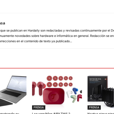
nsa
a que se publican en Hardaily son redactadas y revisadas continuamente por el
inuamente novedades sobre hardware e informática en general. Redacción se enc
orrecciones en el contenido de texto ya publicado...
PRENSA
PRENSA
smotrando su
Los versátiles AIRY TWS 2
Noctua sigue pin