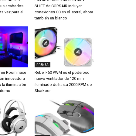
sus acabados
SHIFT de CORSAIR incluyen
ta vez para el
conexiones CC en el lateral, ahora
también en blanco
PRENSA
amer Room nace
Rebel F50 PWM es el poderoso
ón innovadora
nuevo ventilador de 120 mm
 la iluminación
iluminado de hasta 2000 RPM de
ntorno
Sharkoon