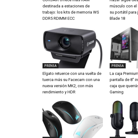
destinada a estaciones de
músculo con el
trabajo: los kits de memoria WS
su portátil par
DDR5 RDIMM ECC
Blade 18
PRENSA
PRENSA
Elgato retuerce con una vuelta de
La caja Premiu
tuerca más su Facecam con una
pantalla de 8″ i
nueva versión MK2, con más
caja que querrá
rendimiento y HDR
Gaming