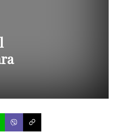
l
ara