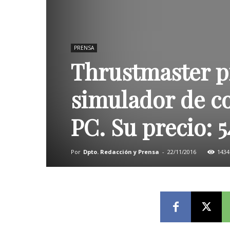
PRENSA
Thrustmaster p
simulador de co
PC. Su precio: 
Por
Dpto. Redacción y Prensa
-
22/11/2016
1434