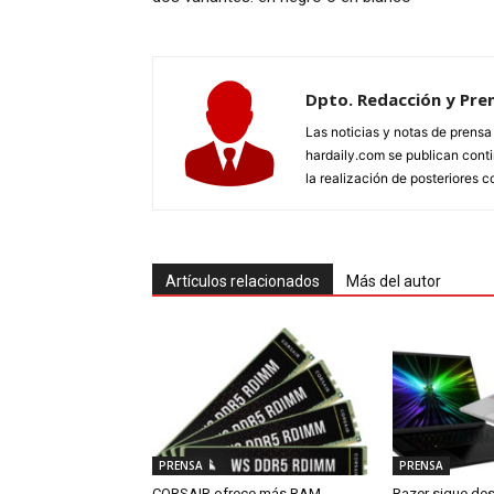
Dpto. Redacción y Pre
Las noticias y notas de prens
hardaily.com se publican cont
la realización de posteriores c
Artículos relacionados
Más del autor
PRENSA
PRENSA
CORSAIR ofrece más RAM
Razer sigue de