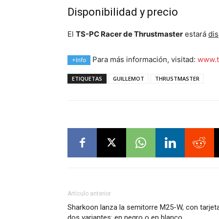
Disponibilidad y precio
El
TS-PC Racer de Thrustmaster
estará
dis
Para más información, visitad:
www.t
+Info
ETIQUETAS
GUILLEMOT
THRUSTMASTER
Artículo anterior
Sharkoon lanza la semitorre M25-W, con tarjet
dos variantes: en negro o en blanco