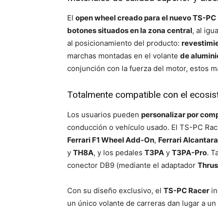
El
open wheel creado para el nuevo TS-PC
botones situados en la zona central
, al igu
al posicionamiento del producto:
revestimi
marchas montadas en el volante
de alumini
conjunción con la fuerza del motor, estos m
Totalmente compatible con el ecosi
Los usuarios pueden
personalizar por com
conducción o vehículo usado. El TS-PC Ra
Ferrari F1 Wheel Add-On
,
Ferrari Alcanta
y
TH8A
, y los pedales
T3PA
y
T3PA-Pro
. T
conector DB9 (mediante el adaptador
Thru
Con su diseño exclusivo, el
TS-PC Racer
in
un único volante de carreras dan lugar a un