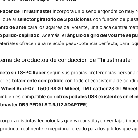
 Racer de Thrustmaster
incorpora un diseño ergonómico muy rea
al que al
selector giratorio de 3 posiciones
con función de puls
ento de ante
para los agarres del volante, una placa central met
o pulido-cepillado
. Además, el
ángulo de giro del volante se p
ateriales ofrecen una relación peso-potencia perfecta, para logr
stema de productos de conducción de Thrustmaster
pleto su TS-PC Racer
según sus propias preferencias personales
cer es
totalmente compatible
con todo el ecosistema de conduc
ra Wheel Add-On
,
T500 RS GT Wheel
,
TM Leather 28 GT Whee
ambién es compatible con
otros pedales USB existentes en el
stmaster DB9 PEDALS T.RJ12 ADAPTER
).
corpora distintas tecnologías que ya constituyen ventajas impo
 producto realmente excepcional creado para los pilotos que apu