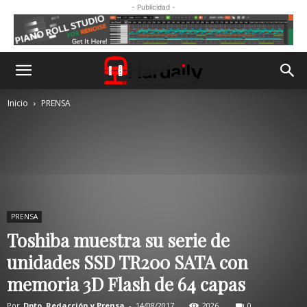
- Publicidad -
Inicio
PRENSA
PRENSA
Toshiba muestra su serie de
unidades SSD TR200 SATA con
memoria 3D Flash de 64 capas
Por
Dpto. Redacción y Prensa
-
14/08/2017
2026
0