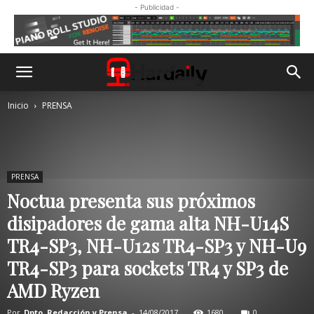
- Publicidad -
Inicio
PRENSA
PRENSA
Noctua presenta sus próximos
disipadores de gama alta NH-U14S
TR4-SP3, NH-U12s TR4-SP3 y NH-U9
TR4-SP3 para sockets TR4 y SP3 de
AMD Ryzen
Por
Dpto. Redacción y Prensa
-
14/08/2017
1680
0