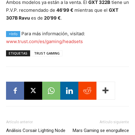
Ambos modelos ya están a la venta. El
GXT 322B
tiene un
P.V.P. recomendado de
46’99 €
mientras que el
GXT
307B Ravu
es de
20’99 €
.
Para más información, visitad:
+Info
www.trust.com/es/gaming/headsets
ETIQUETAS
TRUST GAMING
Artículo anterior
Artículo siguiente
Análisis Corsair Lighting Node
Mars Gaming se enorgullece