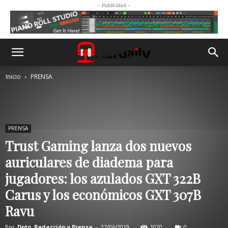
- Publicidad -
Inicio
PRENSA
PRENSA
Trust Gaming lanza dos nuevos
auriculares de diadema para
jugadores: los azulados GXT 322B
Carus y los económicos GXT 307B
Ravu
Por
Dpto. Redacción y Prensa
-
27/06/2019
1020
0