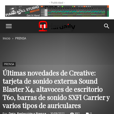
- Publicidad -
Inicio
PRENSA
PRENSA
Últimas novedades de Creative:
tarjeta de sonido externa Sound
Blaster X4, altavoces de escritorio
T60, barras de sonido SXFI Carrier y
varios tipos de auriculares
Por
Dpto. Redacción y Prensa
-
30/08/2021
892
0