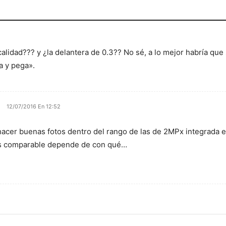
lidad??? y ¿la delantera de 0.3?? No sé, a lo mejor habría que 
a y pega».
12/07/2016 En 12:52
hacer buenas fotos dentro del rango de las de 2MPx integrada en
es comparable depende de con qué…