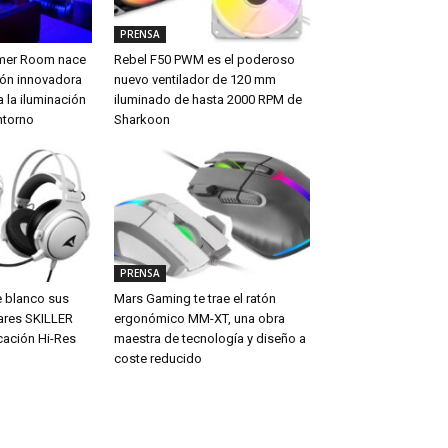
PRENSA
amer Room nace
Rebel F50 PWM es el poderoso
ón innovadora
nuevo ventilador de 120 mm
 la iluminación
iluminado de hasta 2000 RPM de
ntorno
Sharkoon
PRENSA
e blanco sus
Mars Gaming te trae el ratón
ares SKILLER
ergonómico MM-XT, una obra
cación Hi-Res
maestra de tecnología y diseño a
coste reducido