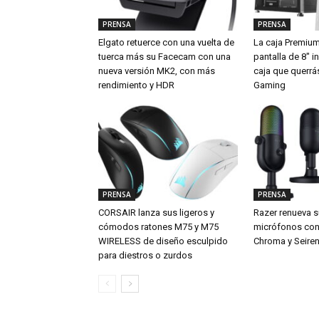
PRENSA
PRENSA
Elgato retuerce con una vuelta de
La caja Premiu
tuerca más su Facecam con una
pantalla de 8″ i
nueva versión MK2, con más
caja que querrá
rendimiento y HDR
Gaming
PRENSA
PRENSA
CORSAIR lanza sus ligeros y
Razer renueva s
cómodos ratones M75 y M75
micrófonos con 
WIRELESS de diseño esculpido
Chroma y Seiren
para diestros o zurdos