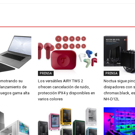
PRENSA
PRENSA
smotrando su
Los versátiles AIRY TWS 2
Noctua sigue pin
 lanzamiento de
ofrecen cancelación de ruido,
disipadores con 
a juegos gama alta
protección IPX4 y disponibles en
chromax.black, es
varios colores
NH-D12L