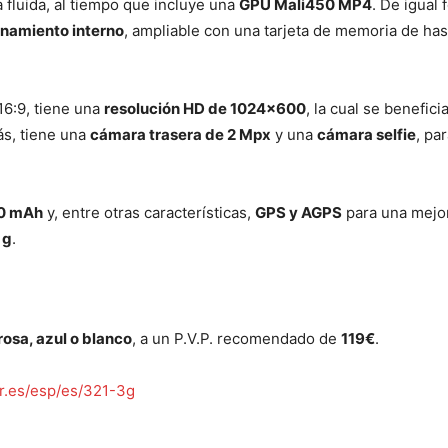
 fluida, al tiempo que incluye una
GPU Mali450 MP4
. De igual
namiento interno
, ampliable con una tarjeta de memoria de ha
16:9, tiene una
resolución HD de 1024×600
, la cual se benefic
s, tiene una
cámara trasera de 2 Mpx
y una
cámara selfie
, pa
00 mAh
y, entre otras características,
GPS y AGPS
para una mejor
 g
.
rosa, azul o blanco
, a un P.V.P. recomendado de
119€
.
r.es/esp/es/321-3g