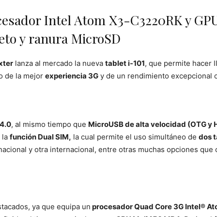
ocesador Intel Atom X3-C3220RK y GP
to y ranura MicroSD
xter
lanza al mercado la nueva
tablet i-101
, que permite hacer l
o de la mejor
experiencia 3G
y de un rendimiento excepcional 
 4.0
, al mismo tiempo que
MicroUSB de alta velocidad (OTG y 
 la
función Dual SIM,
la cual permite el uso simultáneo de
dos t
nacional y otra internacional, entre otras muchas opciones que o
stacados, ya que equipa un
procesador Quad Core 3G Intel® A