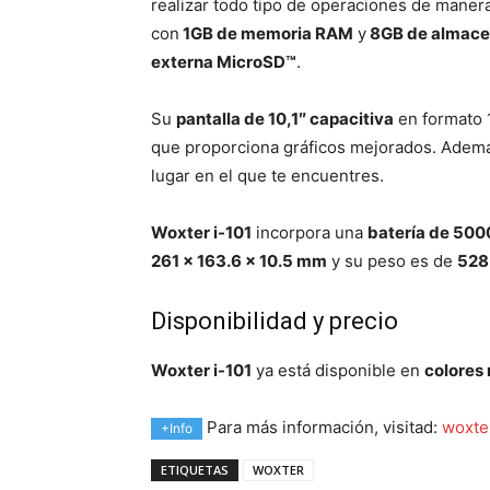
realizar todo tipo de operaciones de manera
con
1GB de memoria RAM
y
8GB de almace
externa MicroSD™
.
Su
pantalla de 10,1″ capacitiva
en formato 
que proporciona gráficos mejorados. Ademá
lugar en el que te encuentres.
Woxter i-101
incorpora una
batería de 50
261 x 163.6 x 10.5 mm
y su peso es de
528
Disponibilidad y precio
Woxter i-101
ya está disponible en
colores 
Para más información, visitad:
woxte
+Info
ETIQUETAS
WOXTER