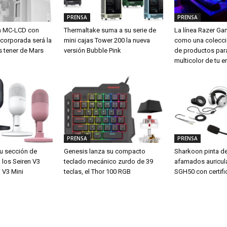
PRENSA
PRENSA
m MC-LCD con
Thermaltake suma a su serie de
La línea Razer G
ncorporada será la
mini cajas Tower 200 la nueva
como una colecci
s tener de Mars
versión Bubble Pink
de productos para
multicolor de tu e
PRENSA
PRENSA
u sección de
Genesis lanza su compacto
Sharkoon pinta d
los Seiren V3
teclado mecánico zurdo de 39
afamados auricul
 V3 Mini
teclas, el Thor 100 RGB
SGH50 con certifi