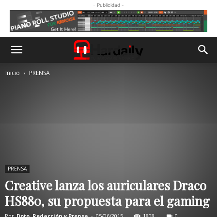
- Publicidad -
Inicio
PRENSA
PRENSA
Creative lanza los auriculares Draco
HS880, su propuesta para el gaming
Por
Dpto. Redacción y Prensa
-
05/06/2015
1808
0